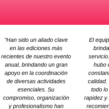
El equipo de Cintermex
"Re
brinda un excelente
ampliam
servicio. Desde el inicio
e
hubo comunicación
profesio
constante y atención de
experienc
calidad. Cumplieron con
y adm
todo lo solicitado, con
expo
rapidez y buen trabajo. Los
trabajado
recomiendo ampliamente
eventos 