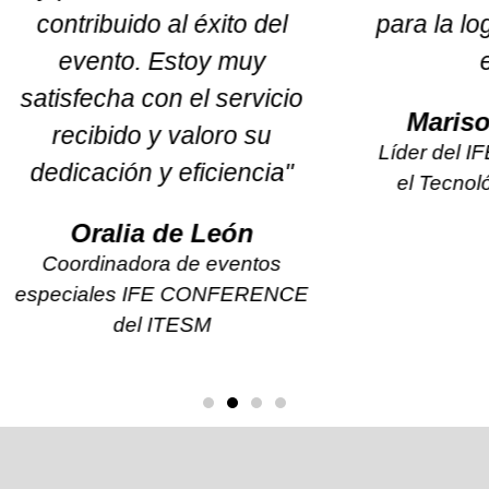
para la logística de eventos
un alia
exitosos.
seguirem
futu
Marisol Díaz Infante
Líder del IFE EdTech Summit en
S
el Tecnológico de Monterrey
Líder de e
produ